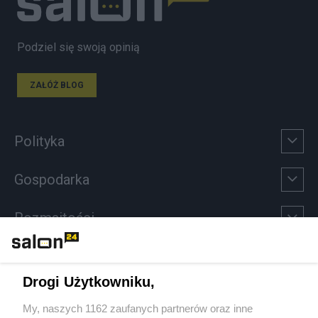
Podziel się swoją opinią
ZAŁÓŻ BLOG
Polityka
Gospodarka
Rozmaitości
Technologie
Drogi Użytkowniku,
Sport
My, naszych 1162 zaufanych partnerów oraz inne