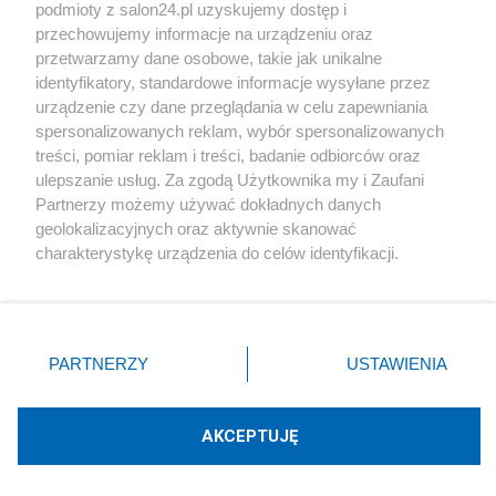
podmioty z salon24.pl uzyskujemy dostęp i
Społeczeństwo
przechowujemy informacje na urządzeniu oraz
przetwarzamy dane osobowe, takie jak unikalne
Kultura
identyfikatory, standardowe informacje wysyłane przez
urządzenie czy dane przeglądania w celu zapewniania
spersonalizowanych reklam, wybór spersonalizowanych
treści, pomiar reklam i treści, badanie odbiorców oraz
ulepszanie usług. Za zgodą Użytkownika my i Zaufani
X
Facebook
Instagram
Youtube
Partnerzy możemy używać dokładnych danych
geolokalizacyjnych oraz aktywnie skanować
charakterystykę urządzenia do celów identyfikacji.
Web Content Media sp. z o. o. © 2022
Ponieważ cenimy Twoją prywatność, prosimy o zgodę na
korzystanie z tych technologii poprzez kliknięcie
„Akceptuję”. Zgoda jest dobrowolna i zawsze możesz ją
Pomoc
O nas
Praca
Reklama
Kontakt
zmienić/wycofać klikając przycisk ustawień prywatności
PARTNERZY
USTAWIENIA
znajdujący się w lewym dolnym rogu strony
. Niektóre
rodzaje przetwarzania danych nie wymagają zgody
użytkownika, ale masz prawo sprzeciwić się takiemu
AKCEPTUJĘ
przetwarzaniu. Preferencje będą miały zastosowania tylko
Technologię dostarcza:
W3media.pl
na tej witrynie.