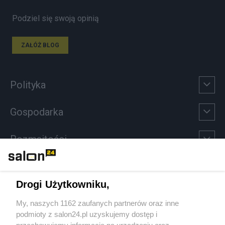
Podziel się swoją opinią
ZAŁÓŻ BLOG
Polityka
Gospodarka
Rozmaitości
Technologie
Drogi Użytkowniku,
Sport
My, naszych 1162 zaufanych partnerów oraz inne
podmioty z salon24.pl uzyskujemy dostęp i
Społeczeństwo