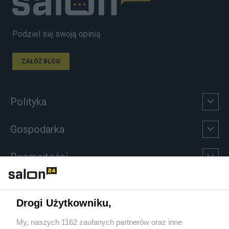
Podziel się swoją opinią
ZAŁÓŻ BLOG
Polityka
Gospodarka
Rozmaitości
Technologie
Drogi Użytkowniku,
Sport
My, naszych 1162 zaufanych partnerów oraz inne