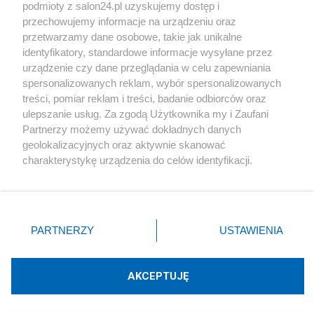
podmioty z salon24.pl uzyskujemy dostęp i
Społeczeństwo
przechowujemy informacje na urządzeniu oraz
przetwarzamy dane osobowe, takie jak unikalne
Kultura
identyfikatory, standardowe informacje wysyłane przez
urządzenie czy dane przeglądania w celu zapewniania
spersonalizowanych reklam, wybór spersonalizowanych
treści, pomiar reklam i treści, badanie odbiorców oraz
ulepszanie usług. Za zgodą Użytkownika my i Zaufani
X
Facebook
Instagram
Youtube
Partnerzy możemy używać dokładnych danych
geolokalizacyjnych oraz aktywnie skanować
charakterystykę urządzenia do celów identyfikacji.
Web Content Media sp. z o. o. © 2022
Ponieważ cenimy Twoją prywatność, prosimy o zgodę na
korzystanie z tych technologii poprzez kliknięcie
„Akceptuję”. Zgoda jest dobrowolna i zawsze możesz ją
Pomoc
O nas
Praca
Reklama
Kontakt
zmienić/wycofać klikając przycisk ustawień prywatności
PARTNERZY
USTAWIENIA
znajdujący się w lewym dolnym rogu strony
. Niektóre
rodzaje przetwarzania danych nie wymagają zgody
użytkownika, ale masz prawo sprzeciwić się takiemu
AKCEPTUJĘ
przetwarzaniu. Preferencje będą miały zastosowania tylko
Technologię dostarcza:
W3media.pl
na tej witrynie.