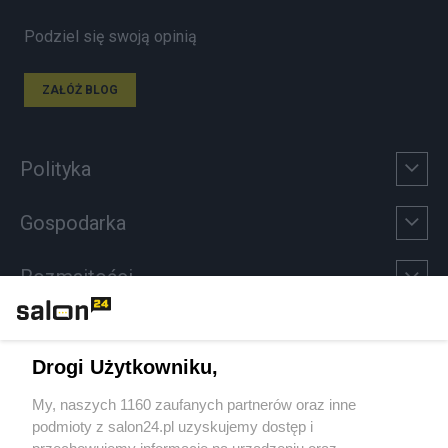
Podziel się swoją opinią
ZAŁÓŻ BLOG
Polityka
Gospodarka
Rozmaitości
Technologie
Drogi Użytkowniku,
Sport
My, naszych 1160 zaufanych partnerów oraz inne
podmioty z salon24.pl uzyskujemy dostęp i
Społeczeństwo