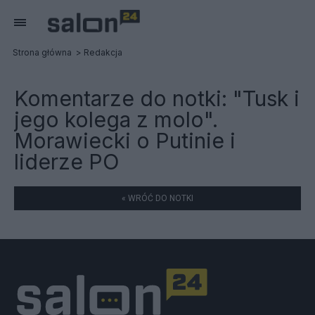
Strona główna
Redakcja
Komentarze do notki:
"Tusk i
jego kolega z molo".
Morawiecki o Putinie i
liderze PO
« WRÓĆ DO NOTKI