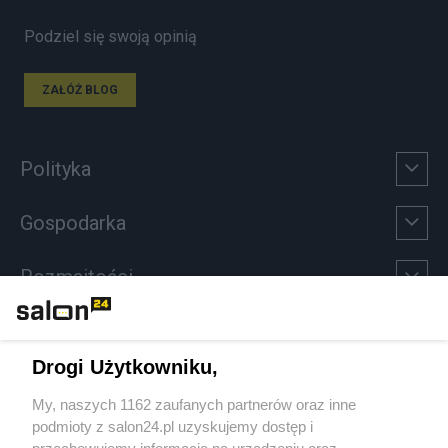
Podziel się swoją opinią
ZAŁÓŻ BLOG
Polityka
Gospodarka
Rozmaitości
Technologie
Drogi Użytkowniku,
Sport
My, naszych 1162 zaufanych partnerów oraz inne
podmioty z salon24.pl uzyskujemy dostęp i
Społeczeństwo