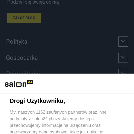
Podziel się swoją opinią
ZAŁÓŻ BLOG
Polityka
Gospodarka
Rozmaitości
Technologie
Drogi Użytkowniku,
Sport
My, naszych 1162 zaufanych partnerów oraz inne
podmioty z salon24.pl uzyskujemy dostęp i
Społeczeństwo
przechowujemy informacje na urządzeniu oraz
przetwarzamy dane osobowe, takie jak unikalne