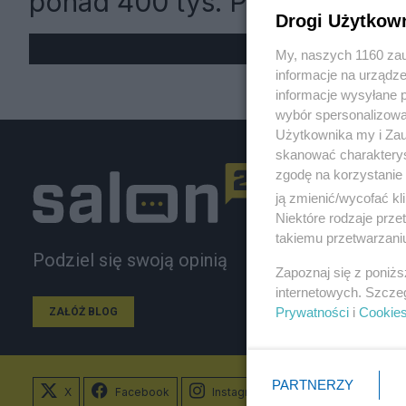
ponad 400 tys. Polaków
Drogi Użytkow
My, naszych 1160 zau
informacje na urządze
informacje wysyłane 
wybór spersonalizowan
Użytkownika my i Zau
skanować charakterys
zgodę na korzystanie 
ją zmienić/wycofać kl
Niektóre rodzaje prz
takiemu przetwarzaniu
Podziel się swoją opinią
Zapoznaj się z poniż
internetowych. Szcze
Prywatności
i
Cookie
ZAŁÓŻ BLOG
PARTNERZY
X
Facebook
Instagram