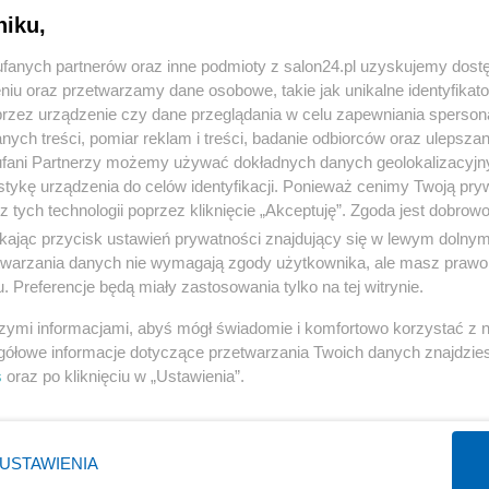
niku,
« WRÓĆ DO NOTKI
fanych partnerów oraz inne podmioty z salon24.pl uzyskujemy dost
niu oraz przetwarzamy dane osobowe, takie jak unikalne identyfikat
przez urządzenie czy dane przeglądania w celu zapewniania sperson
ych treści, pomiar reklam i treści, badanie odbiorców oraz ulepszan
fani Partnerzy możemy używać dokładnych danych geolokalizacyjn
tykę urządzenia do celów identyfikacji. Ponieważ cenimy Twoją pry
Polityka
Gospodarka
z tych technologii poprzez kliknięcie „Akceptuję”. Zgoda jest dobro
ikając przycisk ustawień prywatności znajdujący się w lewym dolny
Rząd
Biznes
etwarzania danych nie wymagają zgody użytkownika, ale masz prawo 
Prezydent
Pieniądze
. Preferencje będą miały zastosowania tylko na tej witrynie.
PiS
Centralny Port Komunikacyjny
szymi informacjami, abyś mógł świadomie i komfortowo korzystać z
NATO
Inwestycje
gółowe informacje dotyczące przetwarzania Twoich danych znajdzi
s
oraz po kliknięciu w „Ustawienia”.
KO
Podatki
WIĘCEJ
WIĘCEJ
USTAWIENIA