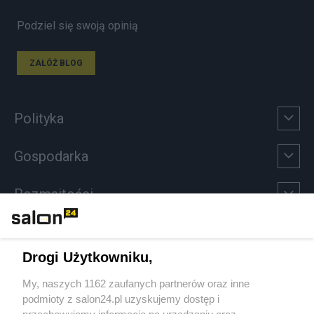
Podziel się swoją opinią
ZAŁÓŻ BLOG
Polityka
Gospodarka
Rozmaitości
Technologie
Drogi Użytkowniku,
Sport
My, naszych 1162 zaufanych partnerów oraz inne
podmioty z salon24.pl uzyskujemy dostęp i
Społeczeństwo