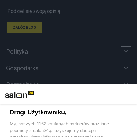
Podziel się swoją opinią
ZAŁÓŻ BLOG
Polityka
Gospodarka
Rozmaitości
Technologie
Drogi Użytkowniku,
Sport
My, naszych 1162 zaufanych partnerów oraz inne
podmioty z salon24.pl uzyskujemy dostęp i
Społeczeństwo