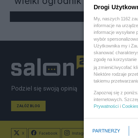
"wielki ogrodnik"
Drogi Użytkow
My, naszych 1162 zau
informacje na urządze
informacje wysyłane 
wybór spersonalizowan
Użytkownika my i Zau
skanować charakterys
zgodę na korzystanie 
ją zmienić/wycofać kl
Niektóre rodzaje prz
takiemu przetwarzaniu
Podziel się swoją opinią
Zapoznaj się z poniż
internetowych. Szcze
Prywatności
i
Cookie
ZAŁÓŻ BLOG
PARTNERZY
X
Facebook
Instagram