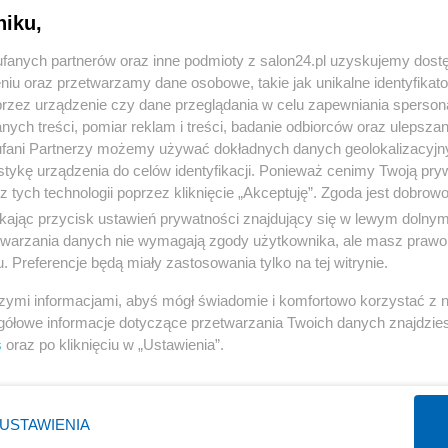
niku,
« WRÓĆ DO NOTKI
fanych partnerów oraz inne podmioty z salon24.pl uzyskujemy dost
niu oraz przetwarzamy dane osobowe, takie jak unikalne identyfikat
przez urządzenie czy dane przeglądania w celu zapewniania sperson
ych treści, pomiar reklam i treści, badanie odbiorców oraz ulepszan
fani Partnerzy możemy używać dokładnych danych geolokalizacyjn
tykę urządzenia do celów identyfikacji. Ponieważ cenimy Twoją pry
Polityka
Gospodarka
z tych technologii poprzez kliknięcie „Akceptuję”. Zgoda jest dobro
ikając przycisk ustawień prywatności znajdujący się w lewym dolny
PiS
Biznes
etwarzania danych nie wymagają zgody użytkownika, ale masz prawo 
Rząd
Pieniądze
. Preferencje będą miały zastosowania tylko na tej witrynie.
Prezydent
Centralny Port Komunikacyjny
szymi informacjami, abyś mógł świadomie i komfortowo korzystać z
NATO
Inwestycje
gółowe informacje dotyczące przetwarzania Twoich danych znajdzi
s
oraz po kliknięciu w „Ustawienia”.
KO
Podatki
WIĘCEJ
WIĘCEJ
USTAWIENIA