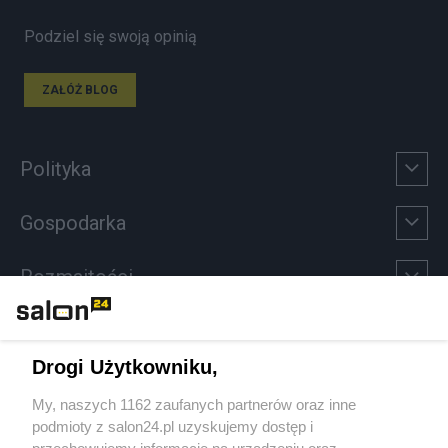
Podziel się swoją opinią
ZAŁÓŻ BLOG
Polityka
Gospodarka
Rozmaitości
Technologie
Drogi Użytkowniku,
Sport
My, naszych 1162 zaufanych partnerów oraz inne
podmioty z salon24.pl uzyskujemy dostęp i
Społeczeństwo