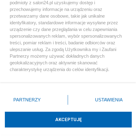
podmioty z salon24.pl uzyskujemy dostęp i
Społeczeństwo
przechowujemy informacje na urządzeniu oraz
przetwarzamy dane osobowe, takie jak unikalne
Kultura
identyfikatory, standardowe informacje wysyłane przez
urządzenie czy dane przeglądania w celu zapewniania
spersonalizowanych reklam, wybór spersonalizowanych
treści, pomiar reklam i treści, badanie odbiorców oraz
ulepszanie usług. Za zgodą Użytkownika my i Zaufani
X
Facebook
Instagram
Youtube
Partnerzy możemy używać dokładnych danych
geolokalizacyjnych oraz aktywnie skanować
charakterystykę urządzenia do celów identyfikacji.
Web Content Media sp. z o. o. © 2022
Ponieważ cenimy Twoją prywatność, prosimy o zgodę na
korzystanie z tych technologii poprzez kliknięcie
„Akceptuję”. Zgoda jest dobrowolna i zawsze możesz ją
Pomoc
O nas
Praca
Reklama
Kontakt
zmienić/wycofać klikając przycisk ustawień prywatności
PARTNERZY
USTAWIENIA
znajdujący się w lewym dolnym rogu strony
. Niektóre
rodzaje przetwarzania danych nie wymagają zgody
użytkownika, ale masz prawo sprzeciwić się takiemu
AKCEPTUJĘ
przetwarzaniu. Preferencje będą miały zastosowania tylko
Technologię dostarcza:
W3media.pl
na tej witrynie.