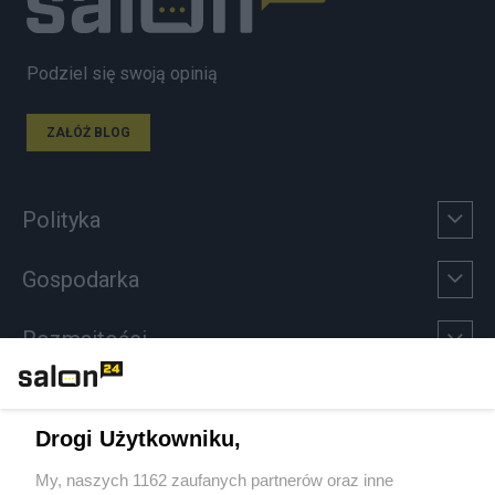
Podziel się swoją opinią
ZAŁÓŻ BLOG
Polityka
Gospodarka
Rozmaitości
Technologie
Drogi Użytkowniku,
Sport
My, naszych 1162 zaufanych partnerów oraz inne