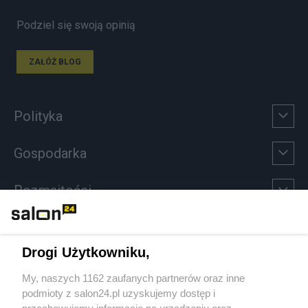
Podziel się swoją opinią
ZAŁÓŻ BLOG
Polityka
Gospodarka
Rozmaitości
Technologie
Drogi Użytkowniku,
Sport
My, naszych 1162 zaufanych partnerów oraz inne
podmioty z salon24.pl uzyskujemy dostęp i
Społeczeństwo