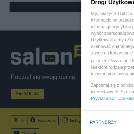
Drogi Użytkow
My, naszych 1160 zau
informacje na urządze
informacje wysyłane 
wybór spersonalizowan
Użytkownika my i Zau
skanować charakterys
zgodę na korzystanie 
ją zmienić/wycofać kl
Niektóre rodzaje prz
takiemu przetwarzaniu
Podziel się swoją opinią
Zapoznaj się z poniż
internetowych. Szcze
ZAŁÓŻ BLOG
Prywatności
i
Cookie
X
Facebook
Instagram
PARTNERZY
Youtube