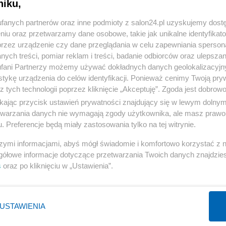
niku,
« WRÓĆ DO NOTKI
fanych partnerów oraz inne podmioty z salon24.pl uzyskujemy dost
niu oraz przetwarzamy dane osobowe, takie jak unikalne identyfikat
przez urządzenie czy dane przeglądania w celu zapewniania sperson
ych treści, pomiar reklam i treści, badanie odbiorców oraz ulepszan
fani Partnerzy możemy używać dokładnych danych geolokalizacyjn
tykę urządzenia do celów identyfikacji. Ponieważ cenimy Twoją pry
Polityka
Gospodarka
z tych technologii poprzez kliknięcie „Akceptuję”. Zgoda jest dobro
NATO
Centralny Port Komunikacyjny
ikając przycisk ustawień prywatności znajdujący się w lewym dolny
etwarzania danych nie wymagają zgody użytkownika, ale masz prawo 
KO
Inwestycje
. Preferencje będą miały zastosowania tylko na tej witrynie.
Prezydent
Biznes
szymi informacjami, abyś mógł świadomie i komfortowo korzystać z
Imigranci
Podatki
gółowe informacje dotyczące przetwarzania Twoich danych znajdzi
PiS
Energetyka
s
oraz po kliknięciu w „Ustawienia”.
WIĘCEJ
WIĘCEJ
USTAWIENIA