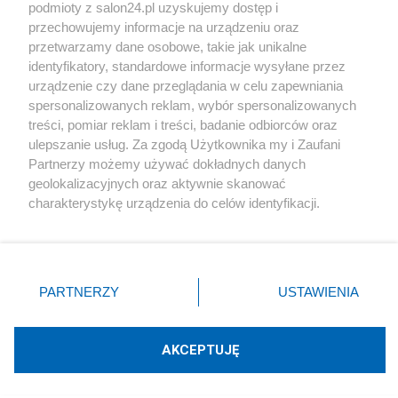
podmioty z salon24.pl uzyskujemy dostęp i
Społeczeństwo
przechowujemy informacje na urządzeniu oraz
przetwarzamy dane osobowe, takie jak unikalne
Kultura
identyfikatory, standardowe informacje wysyłane przez
urządzenie czy dane przeglądania w celu zapewniania
spersonalizowanych reklam, wybór spersonalizowanych
treści, pomiar reklam i treści, badanie odbiorców oraz
ulepszanie usług. Za zgodą Użytkownika my i Zaufani
X
Facebook
Instagram
Youtube
Partnerzy możemy używać dokładnych danych
geolokalizacyjnych oraz aktywnie skanować
charakterystykę urządzenia do celów identyfikacji.
Web Content Media sp. z o. o. © 2022
Ponieważ cenimy Twoją prywatność, prosimy o zgodę na
korzystanie z tych technologii poprzez kliknięcie
„Akceptuję”. Zgoda jest dobrowolna i zawsze możesz ją
Pomoc
O nas
Praca
Reklama
Kontakt
zmienić/wycofać klikając przycisk ustawień prywatności
PARTNERZY
USTAWIENIA
znajdujący się w lewym dolnym rogu strony
. Niektóre
rodzaje przetwarzania danych nie wymagają zgody
użytkownika, ale masz prawo sprzeciwić się takiemu
AKCEPTUJĘ
przetwarzaniu. Preferencje będą miały zastosowania tylko
Technologię dostarcza:
W3media.pl
na tej witrynie.