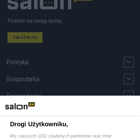
Podziel się swoją opinią
ZAŁÓŻ BLOG
Polityka
Gospodarka
Rozmaitości
Technologie
Drogi Użytkowniku,
Sport
My, naszych 1162 zaufanych partnerów oraz inne