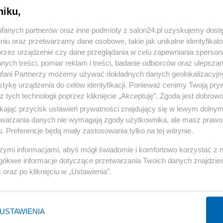
niku,
« WRÓĆ DO NOTKI
fanych partnerów oraz inne podmioty z salon24.pl uzyskujemy dost
niu oraz przetwarzamy dane osobowe, takie jak unikalne identyfikat
przez urządzenie czy dane przeglądania w celu zapewniania sperson
ych treści, pomiar reklam i treści, badanie odbiorców oraz ulepszan
fani Partnerzy możemy używać dokładnych danych geolokalizacyjn
tykę urządzenia do celów identyfikacji. Ponieważ cenimy Twoją pry
Polityka
Gospodarka
z tych technologii poprzez kliknięcie „Akceptuję”. Zgoda jest dobro
ikając przycisk ustawień prywatności znajdujący się w lewym dolny
Rosja
Biznes
etwarzania danych nie wymagają zgody użytkownika, ale masz prawo 
PiS
Pieniądze
. Preferencje będą miały zastosowania tylko na tej witrynie.
Rząd
Centralny Port Komunikacyjny
szymi informacjami, abyś mógł świadomie i komfortowo korzystać z
Prezydent
Inwestycje
gółowe informacje dotyczące przetwarzania Twoich danych znajdzi
s
oraz po kliknięciu w „Ustawienia”.
NATO
Podatki
WIĘCEJ
WIĘCEJ
USTAWIENIA