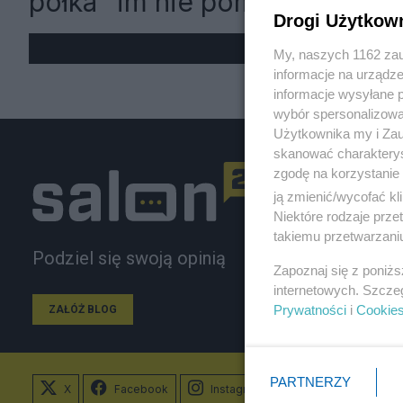
półka" im nie pomoże
Drogi Użytkow
My, naszych 1162 zau
informacje na urządze
informacje wysyłane 
wybór spersonalizowan
Użytkownika my i Zau
skanować charakterys
zgodę na korzystanie 
ją zmienić/wycofać kl
Niektóre rodzaje prz
takiemu przetwarzaniu
Podziel się swoją opinią
Zapoznaj się z poniż
internetowych. Szcze
Prywatności
i
Cookie
ZAŁÓŻ BLOG
PARTNERZY
X
Facebook
Instagram