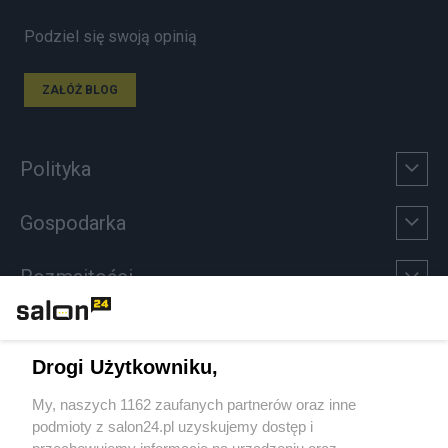
Podziel się swoją opinią
ZAŁÓŻ BLOG
Polityka
Gospodarka
Rozmaitości
Technologie
Drogi Użytkowniku,
Sport
My, naszych 1162 zaufanych partnerów oraz inne
podmioty z salon24.pl uzyskujemy dostęp i
Społeczeństwo