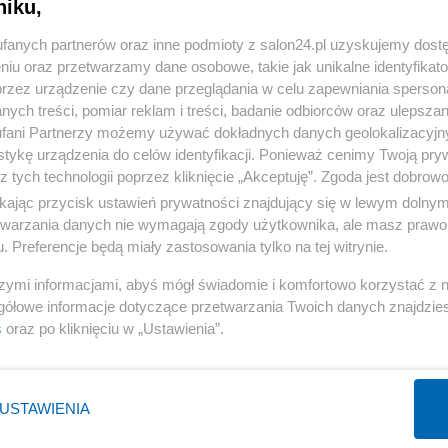
niku,
« WRÓĆ DO NOTKI
fanych partnerów oraz inne podmioty z salon24.pl uzyskujemy dost
niu oraz przetwarzamy dane osobowe, takie jak unikalne identyfikat
przez urządzenie czy dane przeglądania w celu zapewniania sperson
ych treści, pomiar reklam i treści, badanie odbiorców oraz ulepszan
fani Partnerzy możemy używać dokładnych danych geolokalizacyjn
tykę urządzenia do celów identyfikacji. Ponieważ cenimy Twoją pry
Polityka
Gospodarka
z tych technologii poprzez kliknięcie „Akceptuję”. Zgoda jest dobro
PiS
Biznes
ikając przycisk ustawień prywatności znajdujący się w lewym dolny
etwarzania danych nie wymagają zgody użytkownika, ale masz prawo 
Rząd
Pieniądze
. Preferencje będą miały zastosowania tylko na tej witrynie.
Prezydent
Centralny Port Komunikacyjny
szymi informacjami, abyś mógł świadomie i komfortowo korzystać z
NATO
Inwestycje
gółowe informacje dotyczące przetwarzania Twoich danych znajdzi
KO
Podatki
s
oraz po kliknięciu w „Ustawienia”.
WIĘCEJ
WIĘCEJ
USTAWIENIA