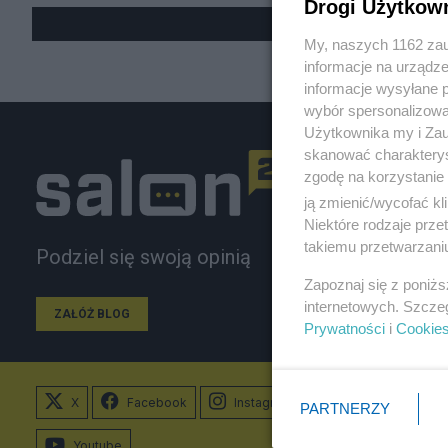
Drogi Użytkow
My, naszych 1162 zau
informacje na urządze
informacje wysyłane 
wybór spersonalizowan
Użytkownika my i Zau
skanować charakterys
zgodę na korzystanie 
ją zmienić/wycofać kl
Niektóre rodzaje prz
takiemu przetwarzaniu
Podziel się swoją opinią
Zapoznaj się z poniż
internetowych. Szcze
ZAŁÓŻ BLOG
Prywatności
i
Cookie
X
Facebook
Instagram
PARTNERZY
Youtube