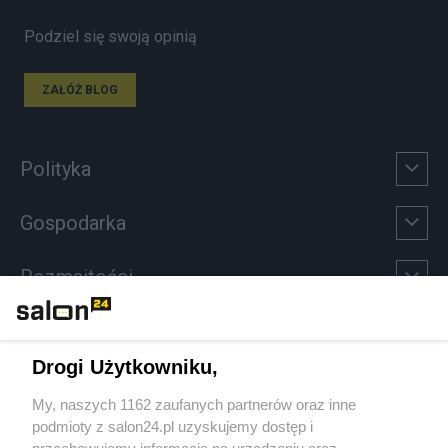
Podziel się swoją opinią
ZAŁÓŻ BLOG
Polityka
Gospodarka
Rozmaitości
Technologie
Drogi Użytkowniku,
Sport
My, naszych 1162 zaufanych partnerów oraz inne
podmioty z salon24.pl uzyskujemy dostęp i
Społeczeństwo