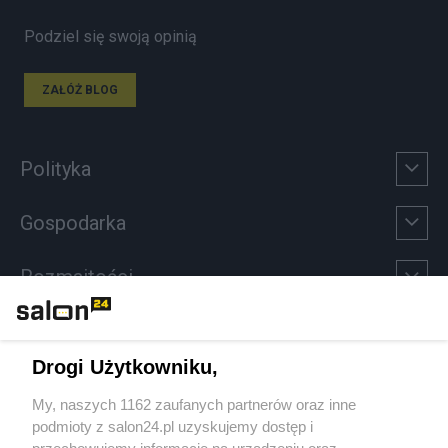
Podziel się swoją opinią
ZAŁÓŻ BLOG
Polityka
Gospodarka
Rozmaitości
Technologie
Drogi Użytkowniku,
Sport
My, naszych 1162 zaufanych partnerów oraz inne
podmioty z salon24.pl uzyskujemy dostęp i
Społeczeństwo