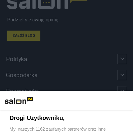
Podziel się swoją opinią
ZAŁÓŻ BLOG
Polityka
Gospodarka
Rozmaitości
Technologie
Drogi Użytkowniku,
Sport
My, naszych 1162 zaufanych partnerów oraz inne