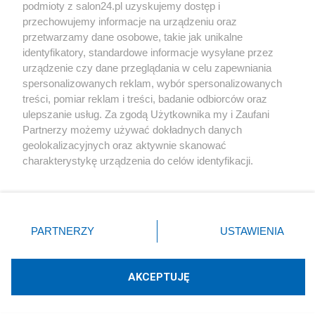
podmioty z salon24.pl uzyskujemy dostęp i
Społeczeństwo
przechowujemy informacje na urządzeniu oraz
przetwarzamy dane osobowe, takie jak unikalne
Kultura
identyfikatory, standardowe informacje wysyłane przez
urządzenie czy dane przeglądania w celu zapewniania
spersonalizowanych reklam, wybór spersonalizowanych
treści, pomiar reklam i treści, badanie odbiorców oraz
ulepszanie usług. Za zgodą Użytkownika my i Zaufani
X
Facebook
Instagram
Youtube
Partnerzy możemy używać dokładnych danych
geolokalizacyjnych oraz aktywnie skanować
charakterystykę urządzenia do celów identyfikacji.
Web Content Media sp. z o. o. © 2022
Ponieważ cenimy Twoją prywatność, prosimy o zgodę na
korzystanie z tych technologii poprzez kliknięcie
„Akceptuję”. Zgoda jest dobrowolna i zawsze możesz ją
Pomoc
O nas
Praca
Reklama
Kontakt
zmienić/wycofać klikając przycisk ustawień prywatności
PARTNERZY
USTAWIENIA
znajdujący się w lewym dolnym rogu strony
. Niektóre
rodzaje przetwarzania danych nie wymagają zgody
użytkownika, ale masz prawo sprzeciwić się takiemu
AKCEPTUJĘ
przetwarzaniu. Preferencje będą miały zastosowania tylko
Technologię dostarcza:
W3media.pl
na tej witrynie.