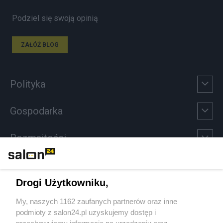
Podziel się swoją opinią
ZAŁÓŻ BLOG
Polityka
Gospodarka
Rozmaitości
Technologie
Drogi Użytkowniku,
Sport
My, naszych 1162 zaufanych partnerów oraz inne
podmioty z salon24.pl uzyskujemy dostęp i
Społeczeństwo