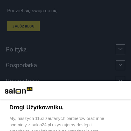
Podziel się swoją opinią
ZAŁÓŻ BLOG
Polityka
Gospodarka
Rozmaitości
Technologie
Drogi Użytkowniku,
Sport
My, naszych 1162 zaufanych partnerów oraz inne
podmioty z salon24.pl uzyskujemy dostęp i
Społeczeństwo