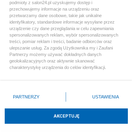
podmioty z salon24.pl uzyskujemy dostęp i
Społeczeństwo
przechowujemy informacje na urządzeniu oraz
przetwarzamy dane osobowe, takie jak unikalne
Kultura
identyfikatory, standardowe informacje wysyłane przez
urządzenie czy dane przeglądania w celu zapewniania
spersonalizowanych reklam, wybór spersonalizowanych
treści, pomiar reklam i treści, badanie odbiorców oraz
ulepszanie usług. Za zgodą Użytkownika my i Zaufani
X
Facebook
Instagram
Youtube
Partnerzy możemy używać dokładnych danych
geolokalizacyjnych oraz aktywnie skanować
charakterystykę urządzenia do celów identyfikacji.
Web Content Media sp. z o. o. © 2022
Ponieważ cenimy Twoją prywatność, prosimy o zgodę na
korzystanie z tych technologii poprzez kliknięcie
„Akceptuję”. Zgoda jest dobrowolna i zawsze możesz ją
Pomoc
O nas
Praca
Reklama
Kontakt
zmienić/wycofać klikając przycisk ustawień prywatności
PARTNERZY
USTAWIENIA
znajdujący się w lewym dolnym rogu strony
. Niektóre
rodzaje przetwarzania danych nie wymagają zgody
użytkownika, ale masz prawo sprzeciwić się takiemu
AKCEPTUJĘ
przetwarzaniu. Preferencje będą miały zastosowania tylko
Technologię dostarcza:
W3media.pl
na tej witrynie.