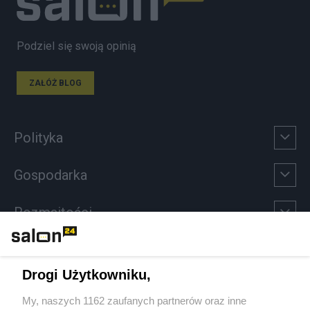
Podziel się swoją opinią
ZAŁÓŻ BLOG
Polityka
Gospodarka
Rozmaitości
Technologie
Drogi Użytkowniku,
Sport
My, naszych 1162 zaufanych partnerów oraz inne