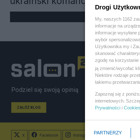
ukraiński komandos
Drogi Użytkow
My, naszych 1162 zau
informacje na urządze
informacje wysyłane 
wybór spersonalizowan
Użytkownika my i Zau
skanować charakterys
zgodę na korzystanie 
ją zmienić/wycofać kl
Niektóre rodzaje prz
takiemu przetwarzaniu
Podziel się swoją opinią
Zapoznaj się z poniż
internetowych. Szcze
Prywatności
i
Cookie
ZAŁÓŻ BLOG
PARTNERZY
X
Facebook
Instagram