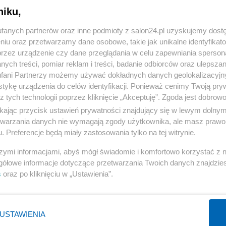
niku,
« WRÓĆ DO NOTKI
fanych partnerów oraz inne podmioty z salon24.pl uzyskujemy dost
niu oraz przetwarzamy dane osobowe, takie jak unikalne identyfikat
przez urządzenie czy dane przeglądania w celu zapewniania sperson
ych treści, pomiar reklam i treści, badanie odbiorców oraz ulepszan
fani Partnerzy możemy używać dokładnych danych geolokalizacyjn
tykę urządzenia do celów identyfikacji. Ponieważ cenimy Twoją pry
Polityka
Gospodarka
z tych technologii poprzez kliknięcie „Akceptuję”. Zgoda jest dobro
ikając przycisk ustawień prywatności znajdujący się w lewym dolny
Rosja
Biznes
etwarzania danych nie wymagają zgody użytkownika, ale masz prawo 
PiS
Pieniądze
. Preferencje będą miały zastosowania tylko na tej witrynie.
Rząd
Centralny Port Komunikacyjny
szymi informacjami, abyś mógł świadomie i komfortowo korzystać z
Prezydent
Inwestycje
gółowe informacje dotyczące przetwarzania Twoich danych znajdzi
s
oraz po kliknięciu w „Ustawienia”.
NATO
Podatki
WIĘCEJ
WIĘCEJ
USTAWIENIA