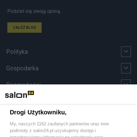
Podziel się swoją opinią
ZAŁÓŻ BLOG
Polityka
Gospodarka
Rozmaitości
Technologie
Drogi Użytkowniku,
Sport
My, naszych 1162 zaufanych partnerów oraz inne
podmioty z salon24.pl uzyskujemy dostęp i
Społeczeństwo