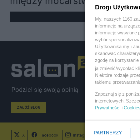
między mocarstwami
Drogi Użytkow
My, naszych 1160 zau
informacje na urządze
informacje wysyłane 
wybór spersonalizowan
Użytkownika my i Zau
skanować charakterys
zgodę na korzystanie 
ją zmienić/wycofać kl
Niektóre rodzaje prz
takiemu przetwarzaniu
Podziel się swoją opinią
Zapoznaj się z poniż
internetowych. Szcze
Prywatności
i
Cookie
ZAŁÓŻ BLOG
PARTNERZY
X
Facebook
Instagram