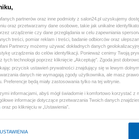
niku,
« WRÓĆ DO NOTKI
fanych partnerów oraz inne podmioty z salon24.pl uzyskujemy dost
niu oraz przetwarzamy dane osobowe, takie jak unikalne identyfikat
przez urządzenie czy dane przeglądania w celu zapewniania sperson
ych treści, pomiar reklam i treści, badanie odbiorców oraz ulepszan
fani Partnerzy możemy używać dokładnych danych geolokalizacyjn
tykę urządzenia do celów identyfikacji. Ponieważ cenimy Twoją pry
Polityka
Gospodarka
z tych technologii poprzez kliknięcie „Akceptuję”. Zgoda jest dobro
ikając przycisk ustawień prywatności znajdujący się w lewym dolny
PiS
Biznes
etwarzania danych nie wymagają zgody użytkownika, ale masz prawo 
Rząd
Pieniądze
. Preferencje będą miały zastosowania tylko na tej witrynie.
Prezydent
Centralny Port Komunikacyjny
szymi informacjami, abyś mógł świadomie i komfortowo korzystać z
NATO
Inwestycje
gółowe informacje dotyczące przetwarzania Twoich danych znajdzi
s
oraz po kliknięciu w „Ustawienia”.
KO
Podatki
WIĘCEJ
WIĘCEJ
USTAWIENIA