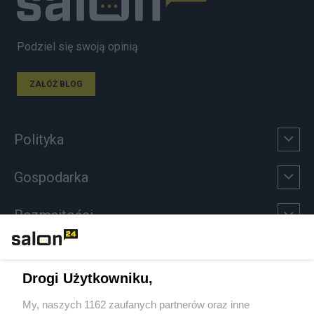
Podziel się swoją opinią
ZAŁÓŻ BLOG
Polityka
Gospodarka
Rozmaitości
Technologie
Drogi Użytkowniku,
Sport
My, naszych 1162 zaufanych partnerów oraz inne