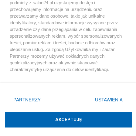
podmioty z salon24.pl uzyskujemy dostęp i
Społeczeństwo
przechowujemy informacje na urządzeniu oraz
przetwarzamy dane osobowe, takie jak unikalne
Kultura
identyfikatory, standardowe informacje wysyłane przez
urządzenie czy dane przeglądania w celu zapewniania
spersonalizowanych reklam, wybór spersonalizowanych
treści, pomiar reklam i treści, badanie odbiorców oraz
ulepszanie usług. Za zgodą Użytkownika my i Zaufani
X
Facebook
Instagram
Youtube
Partnerzy możemy używać dokładnych danych
geolokalizacyjnych oraz aktywnie skanować
charakterystykę urządzenia do celów identyfikacji.
Web Content Media sp. z o. o. © 2022
Ponieważ cenimy Twoją prywatność, prosimy o zgodę na
korzystanie z tych technologii poprzez kliknięcie
„Akceptuję”. Zgoda jest dobrowolna i zawsze możesz ją
Pomoc
O nas
Praca
Reklama
Kontakt
zmienić/wycofać klikając przycisk ustawień prywatności
PARTNERZY
USTAWIENIA
znajdujący się w lewym dolnym rogu strony
. Niektóre
rodzaje przetwarzania danych nie wymagają zgody
użytkownika, ale masz prawo sprzeciwić się takiemu
AKCEPTUJĘ
przetwarzaniu. Preferencje będą miały zastosowania tylko
Technologię dostarcza:
W3media.pl
na tej witrynie.