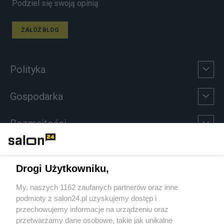
Podziel się swoją opinią
ZAŁÓŻ BLOG
Polityka
Gospodarka
Rozmaitości
Technologie
Drogi Użytkowniku,
Sport
My, naszych 1162 zaufanych partnerów oraz inne
podmioty z salon24.pl uzyskujemy dostęp i
Społeczeństwo
przechowujemy informacje na urządzeniu oraz
przetwarzamy dane osobowe, takie jak unikalne