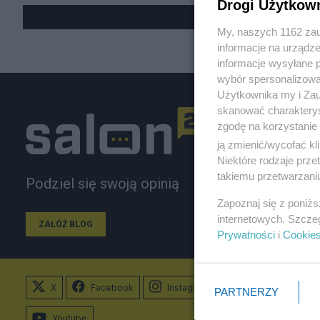
Drogi Użytkow
My, naszych 1162 zau
informacje na urządze
informacje wysyłane 
wybór spersonalizowan
Użytkownika my i Zau
skanować charakterys
zgodę na korzystanie 
ją zmienić/wycofać kl
Niektóre rodzaje prz
takiemu przetwarzaniu
Podziel się swoją opinią
Zapoznaj się z poniż
internetowych. Szcze
ZAŁÓŻ BLOG
Prywatności
i
Cookie
X
Facebook
Instagram
PARTNERZY
Youtube