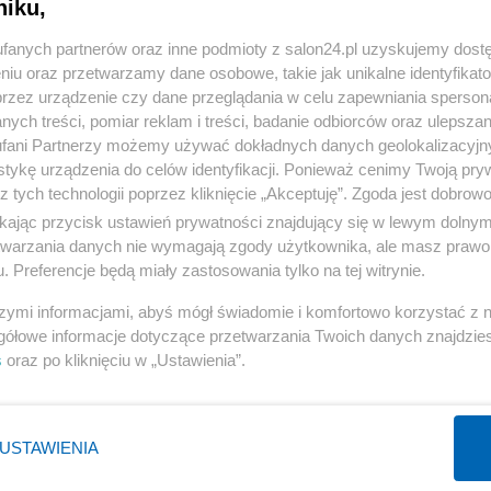
niku,
« WRÓĆ DO NOTKI
fanych partnerów oraz inne podmioty z salon24.pl uzyskujemy dost
niu oraz przetwarzamy dane osobowe, takie jak unikalne identyfikat
przez urządzenie czy dane przeglądania w celu zapewniania sperson
ych treści, pomiar reklam i treści, badanie odbiorców oraz ulepszan
fani Partnerzy możemy używać dokładnych danych geolokalizacyjn
tykę urządzenia do celów identyfikacji. Ponieważ cenimy Twoją pry
Polityka
Gospodarka
z tych technologii poprzez kliknięcie „Akceptuję”. Zgoda jest dobro
Rosja
Biznes
ikając przycisk ustawień prywatności znajdujący się w lewym dolny
etwarzania danych nie wymagają zgody użytkownika, ale masz prawo 
PiS
Pieniądze
. Preferencje będą miały zastosowania tylko na tej witrynie.
Rząd
Centralny Port Komunikacyjny
szymi informacjami, abyś mógł świadomie i komfortowo korzystać z
Prezydent
Inwestycje
gółowe informacje dotyczące przetwarzania Twoich danych znajdzi
NATO
Podatki
s
oraz po kliknięciu w „Ustawienia”.
WIĘCEJ
WIĘCEJ
USTAWIENIA