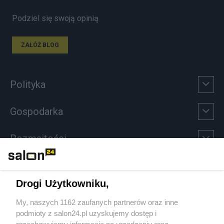
Podziel się swoją opinią
ZAŁÓŻ BLOG
Polityka
Gospodarka
Rozmaitości
Technologie
Drogi Użytkowniku,
Sport
My, naszych 1162 zaufanych partnerów oraz inne
podmioty z salon24.pl uzyskujemy dostęp i
Społeczeństwo