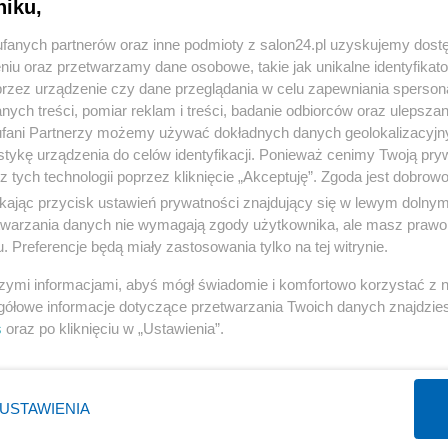
niku,
« WRÓĆ DO NOTKI
fanych partnerów oraz inne podmioty z salon24.pl uzyskujemy dost
niu oraz przetwarzamy dane osobowe, takie jak unikalne identyfikat
przez urządzenie czy dane przeglądania w celu zapewniania sperson
ych treści, pomiar reklam i treści, badanie odbiorców oraz ulepszan
fani Partnerzy możemy używać dokładnych danych geolokalizacyjn
tykę urządzenia do celów identyfikacji. Ponieważ cenimy Twoją pry
Polityka
Gospodarka
z tych technologii poprzez kliknięcie „Akceptuję”. Zgoda jest dobro
PiS
Biznes
ikając przycisk ustawień prywatności znajdujący się w lewym dolny
etwarzania danych nie wymagają zgody użytkownika, ale masz prawo 
Rząd
Pieniądze
. Preferencje będą miały zastosowania tylko na tej witrynie.
Prezydent
Centralny Port Komunikacyjny
szymi informacjami, abyś mógł świadomie i komfortowo korzystać z
NATO
Inwestycje
gółowe informacje dotyczące przetwarzania Twoich danych znajdzi
KO
Podatki
s
oraz po kliknięciu w „Ustawienia”.
WIĘCEJ
WIĘCEJ
USTAWIENIA