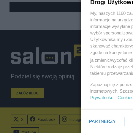
Drogi Użytkow
My, naszych 1160 zau
informacje na urządze
informacje wysyłane 
wybór spersonalizowan
Użytkownika my i Zau
skanować charakterys
zgodę na korzystanie 
ją zmienić/wycofać kl
Niektóre rodzaje prz
takiemu przetwarzaniu
Podziel się swoją opinią
Zapoznaj się z poniż
internetowych. Szcze
ZAŁÓŻ BLOG
Prywatności
i
Cookie
X
Facebook
Instagram
PARTNERZY
Youtube