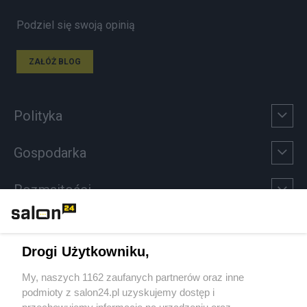
Podziel się swoją opinią
ZAŁÓŻ BLOG
Polityka
Gospodarka
Rozmaitości
Technologie
Drogi Użytkowniku,
Sport
My, naszych 1162 zaufanych partnerów oraz inne
podmioty z salon24.pl uzyskujemy dostęp i
Społeczeństwo