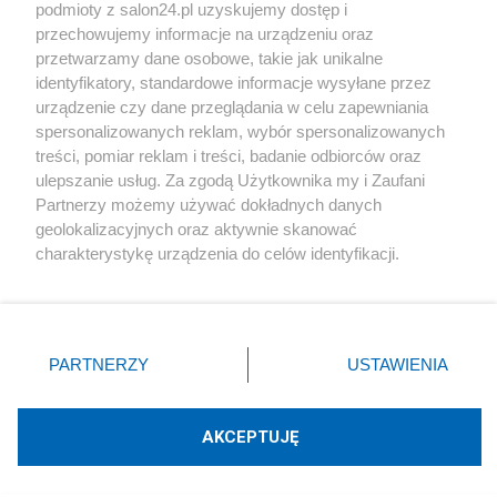
podmioty z salon24.pl uzyskujemy dostęp i
Społeczeństwo
przechowujemy informacje na urządzeniu oraz
przetwarzamy dane osobowe, takie jak unikalne
Kultura
identyfikatory, standardowe informacje wysyłane przez
urządzenie czy dane przeglądania w celu zapewniania
spersonalizowanych reklam, wybór spersonalizowanych
treści, pomiar reklam i treści, badanie odbiorców oraz
ulepszanie usług. Za zgodą Użytkownika my i Zaufani
X
Facebook
Instagram
Youtube
Partnerzy możemy używać dokładnych danych
geolokalizacyjnych oraz aktywnie skanować
charakterystykę urządzenia do celów identyfikacji.
Web Content Media sp. z o. o. © 2022
Ponieważ cenimy Twoją prywatność, prosimy o zgodę na
korzystanie z tych technologii poprzez kliknięcie
„Akceptuję”. Zgoda jest dobrowolna i zawsze możesz ją
Pomoc
O nas
Praca
Reklama
Kontakt
zmienić/wycofać klikając przycisk ustawień prywatności
PARTNERZY
USTAWIENIA
znajdujący się w lewym dolnym rogu strony
. Niektóre
rodzaje przetwarzania danych nie wymagają zgody
użytkownika, ale masz prawo sprzeciwić się takiemu
AKCEPTUJĘ
przetwarzaniu. Preferencje będą miały zastosowania tylko
Technologię dostarcza:
W3media.pl
na tej witrynie.