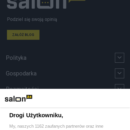
Podziel się swoją opinią
ZAŁÓŻ BLOG
Polityka
Gospodarka
Rozmaitości
Technologie
Drogi Użytkowniku,
Sport
My, naszych 1162 zaufanych partnerów oraz inne