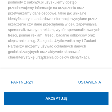
podmioty z salon24.pl uzyskujemy dostęp i
Społeczeństwo
przechowujemy informacje na urządzeniu oraz
przetwarzamy dane osobowe, takie jak unikalne
Kultura
identyfikatory, standardowe informacje wysyłane przez
urządzenie czy dane przeglądania w celu zapewniania
spersonalizowanych reklam, wybór spersonalizowanych
treści, pomiar reklam i treści, badanie odbiorców oraz
ulepszanie usług. Za zgodą Użytkownika my i Zaufani
X
Facebook
Instagram
Youtube
Partnerzy możemy używać dokładnych danych
geolokalizacyjnych oraz aktywnie skanować
charakterystykę urządzenia do celów identyfikacji.
Web Content Media sp. z o. o. © 2022
Ponieważ cenimy Twoją prywatność, prosimy o zgodę na
korzystanie z tych technologii poprzez kliknięcie
„Akceptuję”. Zgoda jest dobrowolna i zawsze możesz ją
Pomoc
O nas
Praca
Reklama
Kontakt
zmienić/wycofać klikając przycisk ustawień prywatności
PARTNERZY
USTAWIENIA
znajdujący się w lewym dolnym rogu strony
. Niektóre
rodzaje przetwarzania danych nie wymagają zgody
użytkownika, ale masz prawo sprzeciwić się takiemu
AKCEPTUJĘ
przetwarzaniu. Preferencje będą miały zastosowania tylko
Technologię dostarcza:
W3media.pl
na tej witrynie.