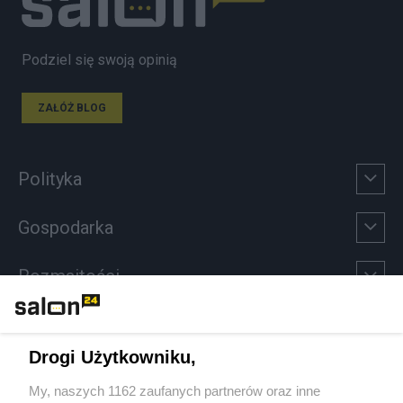
Podziel się swoją opinią
ZAŁÓŻ BLOG
Polityka
Gospodarka
Rozmaitości
Technologie
Drogi Użytkowniku,
Sport
My, naszych 1162 zaufanych partnerów oraz inne