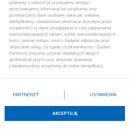
podmioty z salon24.pl uzyskujemy dostęp i
Społeczeństwo
przechowujemy informacje na urządzeniu oraz
przetwarzamy dane osobowe, takie jak unikalne
Kultura
identyfikatory, standardowe informacje wysyłane przez
urządzenie czy dane przeglądania w celu zapewniania
spersonalizowanych reklam, wybór spersonalizowanych
treści, pomiar reklam i treści, badanie odbiorców oraz
ulepszanie usług. Za zgodą Użytkownika my i Zaufani
X
Facebook
Instagram
Youtube
Partnerzy możemy używać dokładnych danych
geolokalizacyjnych oraz aktywnie skanować
charakterystykę urządzenia do celów identyfikacji.
Web Content Media sp. z o. o. © 2022
Ponieważ cenimy Twoją prywatność, prosimy o zgodę na
korzystanie z tych technologii poprzez kliknięcie
„Akceptuję”. Zgoda jest dobrowolna i zawsze możesz ją
Pomoc
O nas
Praca
Reklama
Kontakt
zmienić/wycofać klikając przycisk ustawień prywatności
PARTNERZY
USTAWIENIA
znajdujący się w lewym dolnym rogu strony
. Niektóre
rodzaje przetwarzania danych nie wymagają zgody
użytkownika, ale masz prawo sprzeciwić się takiemu
AKCEPTUJĘ
przetwarzaniu. Preferencje będą miały zastosowania tylko
Technologię dostarcza:
W3media.pl
na tej witrynie.