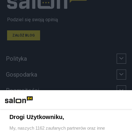
Podziel się swoją opinią
ZAŁÓŻ BLOG
Polityka
Gospodarka
Rozmaitości
Technologie
Drogi Użytkowniku,
Sport
My, naszych 1162 zaufanych partnerów oraz inne