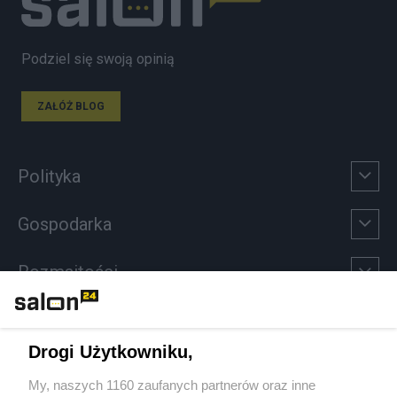
Podziel się swoją opinią
ZAŁÓŻ BLOG
Polityka
Gospodarka
Rozmaitości
Technologie
Drogi Użytkowniku,
Sport
My, naszych 1160 zaufanych partnerów oraz inne