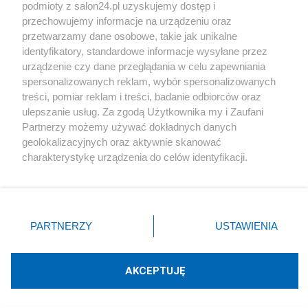
podmioty z salon24.pl uzyskujemy dostęp i
Społeczeństwo
przechowujemy informacje na urządzeniu oraz
przetwarzamy dane osobowe, takie jak unikalne
Kultura
identyfikatory, standardowe informacje wysyłane przez
urządzenie czy dane przeglądania w celu zapewniania
spersonalizowanych reklam, wybór spersonalizowanych
treści, pomiar reklam i treści, badanie odbiorców oraz
ulepszanie usług. Za zgodą Użytkownika my i Zaufani
X
Facebook
Instagram
Youtube
Partnerzy możemy używać dokładnych danych
geolokalizacyjnych oraz aktywnie skanować
charakterystykę urządzenia do celów identyfikacji.
Web Content Media sp. z o. o. © 2022
Ponieważ cenimy Twoją prywatność, prosimy o zgodę na
korzystanie z tych technologii poprzez kliknięcie
„Akceptuję”. Zgoda jest dobrowolna i zawsze możesz ją
Pomoc
O nas
Praca
Reklama
Kontakt
zmienić/wycofać klikając przycisk ustawień prywatności
PARTNERZY
USTAWIENIA
znajdujący się w lewym dolnym rogu strony
. Niektóre
rodzaje przetwarzania danych nie wymagają zgody
użytkownika, ale masz prawo sprzeciwić się takiemu
AKCEPTUJĘ
przetwarzaniu. Preferencje będą miały zastosowania tylko
Technologię dostarcza:
W3media.pl
na tej witrynie.