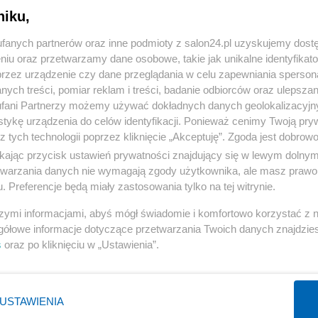
niku,
« WRÓĆ DO NOTKI
fanych partnerów oraz inne podmioty z salon24.pl uzyskujemy dost
niu oraz przetwarzamy dane osobowe, takie jak unikalne identyfikat
przez urządzenie czy dane przeglądania w celu zapewniania sperson
ych treści, pomiar reklam i treści, badanie odbiorców oraz ulepszan
fani Partnerzy możemy używać dokładnych danych geolokalizacyjn
tykę urządzenia do celów identyfikacji. Ponieważ cenimy Twoją pry
Polityka
Gospodarka
z tych technologii poprzez kliknięcie „Akceptuję”. Zgoda jest dobro
ikając przycisk ustawień prywatności znajdujący się w lewym dolny
PiS
Biznes
etwarzania danych nie wymagają zgody użytkownika, ale masz prawo 
Rząd
Pieniądze
. Preferencje będą miały zastosowania tylko na tej witrynie.
Prezydent
Centralny Port Komunikacyjny
szymi informacjami, abyś mógł świadomie i komfortowo korzystać z
NATO
Inwestycje
gółowe informacje dotyczące przetwarzania Twoich danych znajdzi
s
oraz po kliknięciu w „Ustawienia”.
KO
Podatki
WIĘCEJ
WIĘCEJ
USTAWIENIA