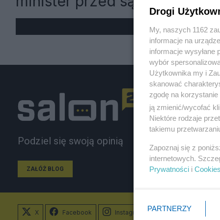
minister przed sądem
Drogi Użytkow
My, naszych 1162 zau
informacje na urządze
informacje wysyłane 
wybór spersonalizowan
Użytkownika my i Zau
skanować charakterys
zgodę na korzystanie 
ją zmienić/wycofać kl
Niektóre rodzaje prz
takiemu przetwarzaniu
Podziel się swoją opinią
Zapoznaj się z poniż
internetowych. Szcze
Prywatności
i
Cookie
ZAŁÓŻ BLOG
PARTNERZY
X
Facebook
Instagram