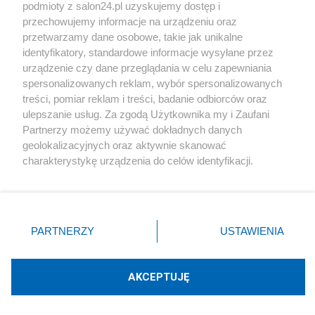
podmioty z salon24.pl uzyskujemy dostęp i
Społeczeństwo
przechowujemy informacje na urządzeniu oraz
przetwarzamy dane osobowe, takie jak unikalne
Kultura
identyfikatory, standardowe informacje wysyłane przez
urządzenie czy dane przeglądania w celu zapewniania
spersonalizowanych reklam, wybór spersonalizowanych
treści, pomiar reklam i treści, badanie odbiorców oraz
ulepszanie usług. Za zgodą Użytkownika my i Zaufani
X
Facebook
Instagram
Youtube
Partnerzy możemy używać dokładnych danych
geolokalizacyjnych oraz aktywnie skanować
charakterystykę urządzenia do celów identyfikacji.
Web Content Media sp. z o. o. © 2022
Ponieważ cenimy Twoją prywatność, prosimy o zgodę na
korzystanie z tych technologii poprzez kliknięcie
„Akceptuję”. Zgoda jest dobrowolna i zawsze możesz ją
Pomoc
O nas
Praca
Reklama
Kontakt
zmienić/wycofać klikając przycisk ustawień prywatności
PARTNERZY
USTAWIENIA
znajdujący się w lewym dolnym rogu strony
. Niektóre
rodzaje przetwarzania danych nie wymagają zgody
użytkownika, ale masz prawo sprzeciwić się takiemu
AKCEPTUJĘ
przetwarzaniu. Preferencje będą miały zastosowania tylko
Technologię dostarcza:
W3media.pl
na tej witrynie.