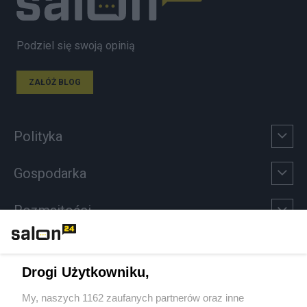
Podziel się swoją opinią
ZAŁÓŻ BLOG
Polityka
Gospodarka
Rozmaitości
Technologie
Drogi Użytkowniku,
Sport
My, naszych 1162 zaufanych partnerów oraz inne