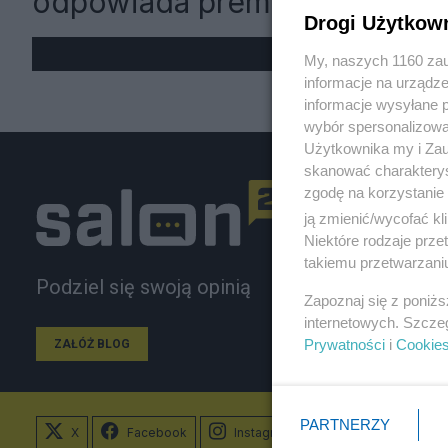
odpowiada premierowi
Drogi Użytkow
My, naszych 1160 zau
informacje na urządze
informacje wysyłane 
wybór spersonalizowan
Użytkownika my i Zau
skanować charakterys
zgodę na korzystanie 
ją zmienić/wycofać kl
Niektóre rodzaje prz
takiemu przetwarzaniu
Podziel się swoją opinią
Zapoznaj się z poniż
internetowych. Szcze
Prywatności
i
Cookie
ZAŁÓŻ BLOG
PARTNERZY
X
Facebook
Instagram