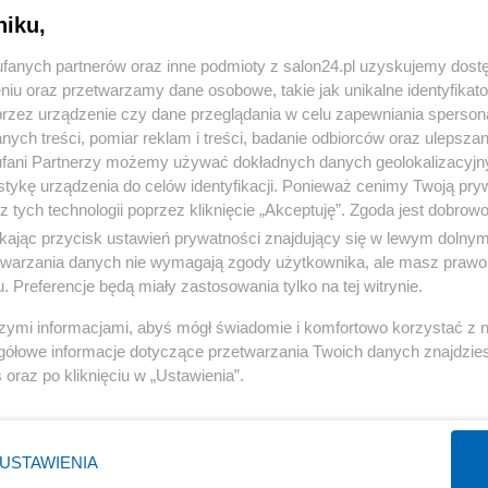
niku,
« WRÓĆ DO NOTKI
fanych partnerów oraz inne podmioty z salon24.pl uzyskujemy dost
niu oraz przetwarzamy dane osobowe, takie jak unikalne identyfikat
przez urządzenie czy dane przeglądania w celu zapewniania sperson
ych treści, pomiar reklam i treści, badanie odbiorców oraz ulepszan
fani Partnerzy możemy używać dokładnych danych geolokalizacyjn
tykę urządzenia do celów identyfikacji. Ponieważ cenimy Twoją pry
Polityka
Gospodarka
z tych technologii poprzez kliknięcie „Akceptuję”. Zgoda jest dobro
ikając przycisk ustawień prywatności znajdujący się w lewym dolny
NATO
Centralny Port Komunikacyjny
etwarzania danych nie wymagają zgody użytkownika, ale masz prawo 
KO
Inwestycje
. Preferencje będą miały zastosowania tylko na tej witrynie.
Prezydent
Biznes
szymi informacjami, abyś mógł świadomie i komfortowo korzystać z
Imigranci
Podatki
gółowe informacje dotyczące przetwarzania Twoich danych znajdzi
s
oraz po kliknięciu w „Ustawienia”.
PiS
Energetyka
WIĘCEJ
WIĘCEJ
USTAWIENIA