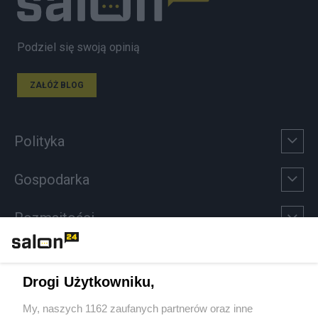
Podziel się swoją opinią
ZAŁÓŻ BLOG
Polityka
Gospodarka
Rozmaitości
Technologie
Drogi Użytkowniku,
Sport
My, naszych 1162 zaufanych partnerów oraz inne