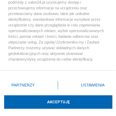
podmioty z salon24.pl uzyskujemy dostęp i
Społeczeństwo
przechowujemy informacje na urządzeniu oraz
przetwarzamy dane osobowe, takie jak unikalne
Kultura
identyfikatory, standardowe informacje wysyłane przez
urządzenie czy dane przeglądania w celu zapewniania
spersonalizowanych reklam, wybór spersonalizowanych
treści, pomiar reklam i treści, badanie odbiorców oraz
ulepszanie usług. Za zgodą Użytkownika my i Zaufani
X
Facebook
Instagram
Youtube
Partnerzy możemy używać dokładnych danych
geolokalizacyjnych oraz aktywnie skanować
charakterystykę urządzenia do celów identyfikacji.
Web Content Media sp. z o. o. © 2022
Ponieważ cenimy Twoją prywatność, prosimy o zgodę na
korzystanie z tych technologii poprzez kliknięcie
„Akceptuję”. Zgoda jest dobrowolna i zawsze możesz ją
Pomoc
O nas
Praca
Reklama
Kontakt
zmienić/wycofać klikając przycisk ustawień prywatności
PARTNERZY
USTAWIENIA
znajdujący się w lewym dolnym rogu strony
. Niektóre
rodzaje przetwarzania danych nie wymagają zgody
użytkownika, ale masz prawo sprzeciwić się takiemu
AKCEPTUJĘ
przetwarzaniu. Preferencje będą miały zastosowania tylko
Technologię dostarcza:
W3media.pl
na tej witrynie.