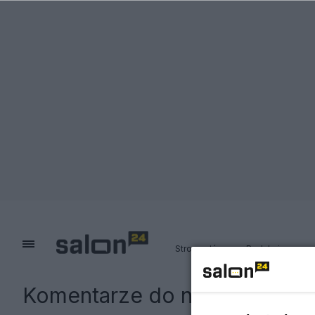
Strona główna
Redakcja
Komentarze do notki:
Graj mą