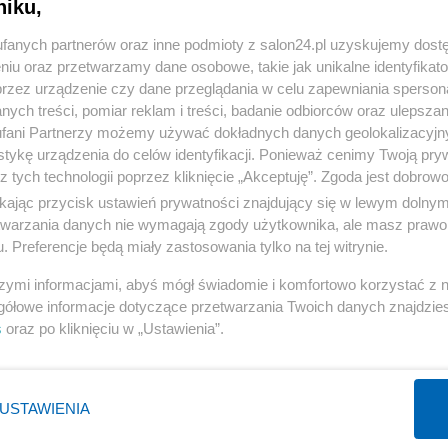
niku,
« WRÓĆ DO NOTKI
fanych partnerów oraz inne podmioty z salon24.pl uzyskujemy dost
niu oraz przetwarzamy dane osobowe, takie jak unikalne identyfikat
przez urządzenie czy dane przeglądania w celu zapewniania sperson
ych treści, pomiar reklam i treści, badanie odbiorców oraz ulepszan
fani Partnerzy możemy używać dokładnych danych geolokalizacyjn
tykę urządzenia do celów identyfikacji. Ponieważ cenimy Twoją pry
Polityka
Gospodarka
z tych technologii poprzez kliknięcie „Akceptuję”. Zgoda jest dobro
PiS
Biznes
ikając przycisk ustawień prywatności znajdujący się w lewym dolny
etwarzania danych nie wymagają zgody użytkownika, ale masz prawo 
Rząd
Pieniądze
. Preferencje będą miały zastosowania tylko na tej witrynie.
Prezydent
Centralny Port Komunikacyjny
szymi informacjami, abyś mógł świadomie i komfortowo korzystać z
NATO
Inwestycje
gółowe informacje dotyczące przetwarzania Twoich danych znajdzi
KO
Podatki
s
oraz po kliknięciu w „Ustawienia”.
WIĘCEJ
WIĘCEJ
USTAWIENIA