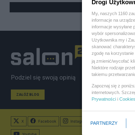
Drogi Użytkow
My, naszych 1160 zau
informacje na urządze
informacje wysyłane 
wybór spersonalizowan
Użytkownika my i Zau
skanować charakterys
zgodę na korzystanie 
ją zmienić/wycofać kl
Niektóre rodzaje prz
takiemu przetwarzaniu
Podziel się swoją opinią
Zapoznaj się z poniż
internetowych. Szcze
ZAŁÓŻ BLOG
Prywatności
i
Cookie
X
Facebook
Instagram
PARTNERZY
Youtube