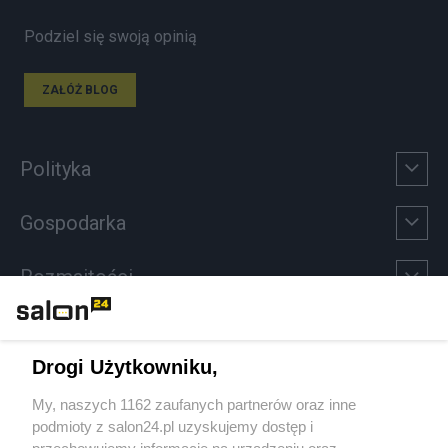
Podziel się swoją opinią
ZAŁÓŻ BLOG
Polityka
Gospodarka
Rozmaitości
Technologie
Drogi Użytkowniku,
Sport
My, naszych 1162 zaufanych partnerów oraz inne
podmioty z salon24.pl uzyskujemy dostęp i
Społeczeństwo