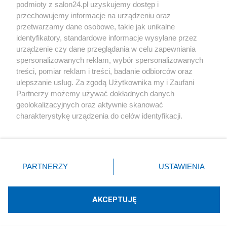
podmioty z salon24.pl uzyskujemy dostęp i
Społeczeństwo
przechowujemy informacje na urządzeniu oraz
przetwarzamy dane osobowe, takie jak unikalne
Kultura
identyfikatory, standardowe informacje wysyłane przez
urządzenie czy dane przeglądania w celu zapewniania
spersonalizowanych reklam, wybór spersonalizowanych
treści, pomiar reklam i treści, badanie odbiorców oraz
ulepszanie usług. Za zgodą Użytkownika my i Zaufani
X
Facebook
Instagram
Youtube
Partnerzy możemy używać dokładnych danych
geolokalizacyjnych oraz aktywnie skanować
charakterystykę urządzenia do celów identyfikacji.
Web Content Media sp. z o. o. © 2022
Ponieważ cenimy Twoją prywatność, prosimy o zgodę na
korzystanie z tych technologii poprzez kliknięcie
„Akceptuję”. Zgoda jest dobrowolna i zawsze możesz ją
Pomoc
O nas
Praca
Reklama
Kontakt
zmienić/wycofać klikając przycisk ustawień prywatności
PARTNERZY
USTAWIENIA
znajdujący się w lewym dolnym rogu strony
. Niektóre
rodzaje przetwarzania danych nie wymagają zgody
użytkownika, ale masz prawo sprzeciwić się takiemu
AKCEPTUJĘ
przetwarzaniu. Preferencje będą miały zastosowania tylko
Technologię dostarcza:
W3media.pl
na tej witrynie.