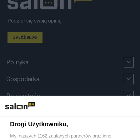
Podziel się swoją opinią
ZAŁÓŻ BLOG
Polityka
Gospodarka
Rozmaitości
Technologie
Drogi Użytkowniku,
Sport
My, naszych 1162 zaufanych partnerów oraz inne