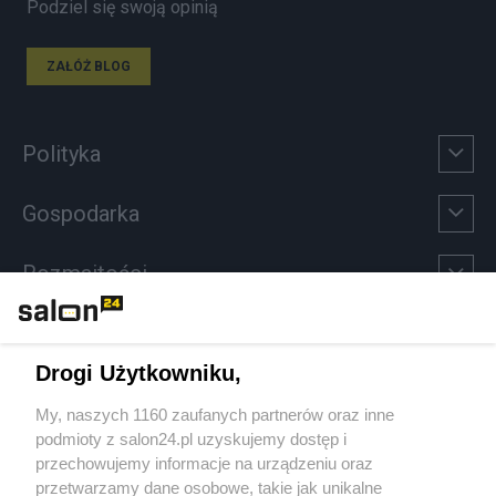
Podziel się swoją opinią
ZAŁÓŻ BLOG
Polityka
Gospodarka
Rozmaitości
Technologie
Drogi Użytkowniku,
Sport
My, naszych 1160 zaufanych partnerów oraz inne
podmioty z salon24.pl uzyskujemy dostęp i
Społeczeństwo
przechowujemy informacje na urządzeniu oraz
przetwarzamy dane osobowe, takie jak unikalne