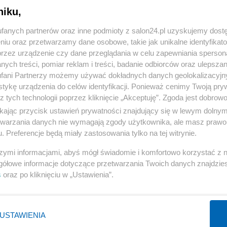
niku,
« WRÓĆ DO NOTKI
fanych partnerów oraz inne podmioty z salon24.pl uzyskujemy dost
niu oraz przetwarzamy dane osobowe, takie jak unikalne identyfikat
przez urządzenie czy dane przeglądania w celu zapewniania sperson
ych treści, pomiar reklam i treści, badanie odbiorców oraz ulepszan
fani Partnerzy możemy używać dokładnych danych geolokalizacyjn
tykę urządzenia do celów identyfikacji. Ponieważ cenimy Twoją pry
Polityka
Gospodarka
z tych technologii poprzez kliknięcie „Akceptuję”. Zgoda jest dobro
ikając przycisk ustawień prywatności znajdujący się w lewym dolny
Rosja
Biznes
etwarzania danych nie wymagają zgody użytkownika, ale masz prawo 
PiS
Pieniądze
. Preferencje będą miały zastosowania tylko na tej witrynie.
Rząd
Centralny Port Komunikacyjny
szymi informacjami, abyś mógł świadomie i komfortowo korzystać z
Prezydent
Inwestycje
gółowe informacje dotyczące przetwarzania Twoich danych znajdzi
s
oraz po kliknięciu w „Ustawienia”.
NATO
Podatki
WIĘCEJ
WIĘCEJ
USTAWIENIA