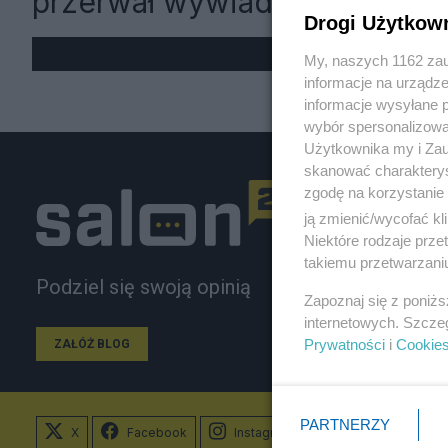
przerwał wywiad
Drogi Użytkow
My, naszych 1162 zau
informacje na urządze
informacje wysyłane 
wybór spersonalizowan
Użytkownika my i Zau
skanować charakterys
zgodę na korzystanie 
ją zmienić/wycofać kl
Niektóre rodzaje prz
takiemu przetwarzaniu
Podziel się swoją opinią
Zapoznaj się z poniż
internetowych. Szcze
Prywatności
i
Cookie
ZAŁÓŻ BLOG
PARTNERZY
X
Facebook
Instagram