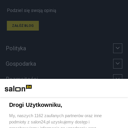
Podziel się swoją opinią
ZAŁÓŻ BLOG
Polityka
Gospodarka
Rozmaitości
Technologie
Drogi Użytkowniku,
Sport
My, naszych 1162 zaufanych partnerów oraz inne
podmioty z salon24.pl uzyskujemy dostęp i
Społeczeństwo