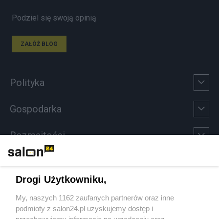
Podziel się swoją opinią
ZAŁÓŻ BLOG
Polityka
Gospodarka
Rozmaitości
Technologie
Drogi Użytkowniku,
Sport
My, naszych 1162 zaufanych partnerów oraz inne
podmioty z salon24.pl uzyskujemy dostęp i
Społeczeństwo