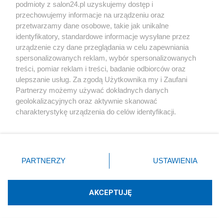
podmioty z salon24.pl uzyskujemy dostęp i
Społeczeństwo
przechowujemy informacje na urządzeniu oraz
przetwarzamy dane osobowe, takie jak unikalne
Kultura
identyfikatory, standardowe informacje wysyłane przez
urządzenie czy dane przeglądania w celu zapewniania
spersonalizowanych reklam, wybór spersonalizowanych
treści, pomiar reklam i treści, badanie odbiorców oraz
ulepszanie usług. Za zgodą Użytkownika my i Zaufani
X
Facebook
Instagram
Youtube
Partnerzy możemy używać dokładnych danych
geolokalizacyjnych oraz aktywnie skanować
charakterystykę urządzenia do celów identyfikacji.
Web Content Media sp. z o. o. © 2022
Ponieważ cenimy Twoją prywatność, prosimy o zgodę na
korzystanie z tych technologii poprzez kliknięcie
„Akceptuję”. Zgoda jest dobrowolna i zawsze możesz ją
Pomoc
O nas
Praca
Reklama
Kontakt
zmienić/wycofać klikając przycisk ustawień prywatności
PARTNERZY
USTAWIENIA
znajdujący się w lewym dolnym rogu strony
. Niektóre
rodzaje przetwarzania danych nie wymagają zgody
użytkownika, ale masz prawo sprzeciwić się takiemu
AKCEPTUJĘ
przetwarzaniu. Preferencje będą miały zastosowania tylko
Technologię dostarcza:
W3media.pl
na tej witrynie.