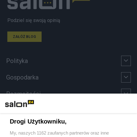
Podziel się swoją opinią
ZAŁÓŻ BLOG
Polityka
Gospodarka
Rozmaitości
Technologie
Drogi Użytkowniku,
Sport
My, naszych 1162 zaufanych partnerów oraz inne