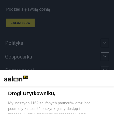
Podziel się swoją opinią
ZAŁÓŻ BLOG
Polityka
Gospodarka
Rozmaitości
Technologie
Drogi Użytkowniku,
Sport
My, naszych 1162 zaufanych partnerów oraz inne
podmioty z salon24.pl uzyskujemy dostęp i
Społeczeństwo